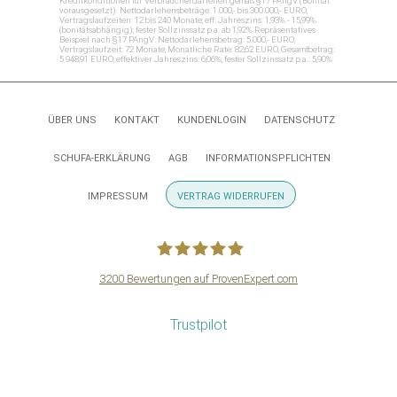
Kreditkonditionen für Verbraucherdarlehen gemäß §17 PAngV (Bonität
vorausgesetzt): Nettodarlehensbeträge: 1.000,- bis 300.000,- EURO;
Vertragslaufzeiten: 12 bis 240 Monate; eff. Jahreszins: 1,93% - 15,99%
(bonitätsabhängig); fester Sollzinssatz p.a. ab 1,92% Repräsentatives
Beispiel nach §17 PAngV: Nettodarlehensbetrag: 5.000,- EURO;
Vertragslaufzeit: 72 Monate; Monatliche Rate: 82,62 EURO; Gesamtbetrag:
5.948,91 EURO; effektiver Jahreszins: 6,06%; fester Sollzinssatz p.a.: 5,90%
ÜBER UNS
KONTAKT
KUNDENLOGIN
DATENSCHUTZ
SCHUFA-ERKLÄRUNG
AGB
INFORMATIONSPFLICHTEN
IMPRESSUM
VERTRAG WIDERRUFEN
3200
Bewertungen auf ProvenExpert.com
Hegner & Möller GmbH
Trustpilot