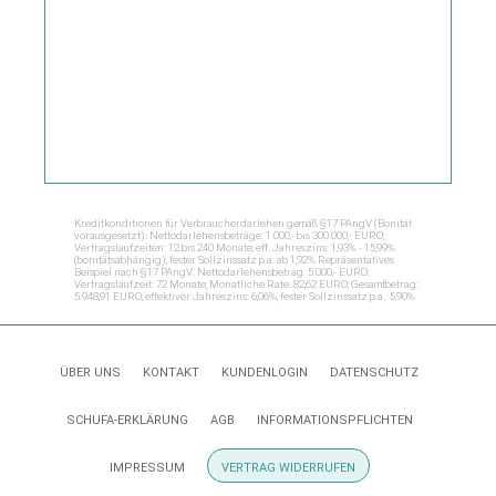
Kreditkonditionen für Verbraucherdarlehen gemäß §17 PAngV (Bonität
vorausgesetzt): Nettodarlehensbeträge: 1.000,- bis 300.000,- EURO;
Vertragslaufzeiten: 12 bis 240 Monate; eff. Jahreszins: 1,93% - 15,99%
(bonitätsabhängig); fester Sollzinssatz p.a. ab 1,92% Repräsentatives
Beispiel nach §17 PAngV: Nettodarlehensbetrag: 5.000,- EURO;
Vertragslaufzeit: 72 Monate; Monatliche Rate: 82,62 EURO; Gesamtbetrag:
5.948,91 EURO; effektiver Jahreszins: 6,06%; fester Sollzinssatz p.a.: 5,90%
ÜBER UNS
KONTAKT
KUNDENLOGIN
DATENSCHUTZ
SCHUFA-ERKLÄRUNG
AGB
INFORMATIONSPFLICHTEN
IMPRESSUM
VERTRAG WIDERRUFEN